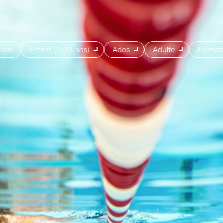
club
Enfant (6-12 ans)
Ados
Adulte
Format